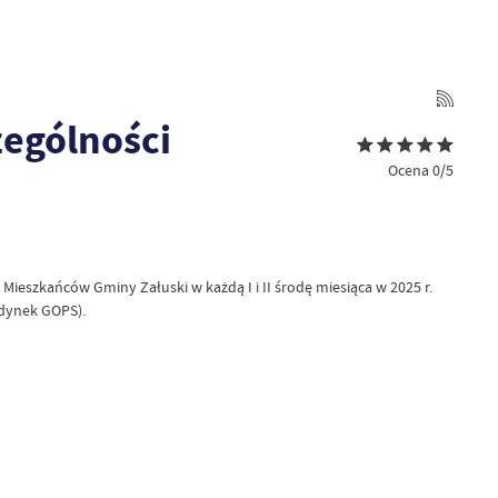
zególności
Ocena 0/5
ieszkańców Gminy Załuski w każdą I i II środę miesiąca w 2025 r.
udynek GOPS).