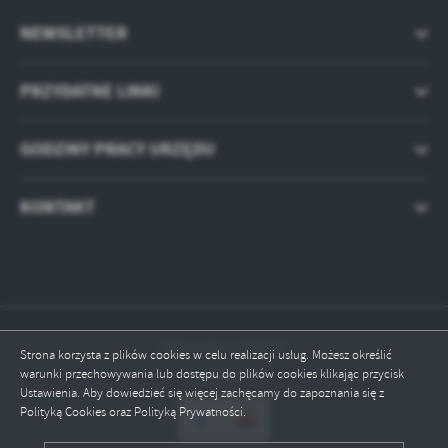
NEWSLETTER
PRZYDATNE LINKI
GODZINY PRACY URZĘDU
KONTAKT
Odwiedzin: 396355
Strona korzysta z plików cookies w celu realizacji usług. Możesz określić
warunki przechowywania lub dostępu do plików cookies klikając przycisk
Online: 2
ZAPISZ WYBRANE
Ustawienia. Aby dowiedzieć się więcej zachęcamy do zapoznania się z
Polityką Cookies oraz Polityką Prywatności.
ODRZUĆ WSZYSTKIE