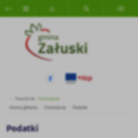
Przejdź do menu.
Przejdź do wyszukiwarki.
Przejdź do treści.
Przejdź do ustawień wielkości czcionki.
Włącz wersję kontrastową strony.
Ustawienia
Szanujemy Twoją prywatność. Możesz zmienić ustawienia cookies
lub zaakceptować je wszystkie. W dowolnym momencie możesz
dokonać zmiany swoich ustawień.
Niezbędne
Niezbędne pliki cookies służą do prawidłowego funkcjonowania
strony internetowej i umożliwiają Ci komfortowe korzystanie z
oferowanych przez nas usług.
Pliki cookies odpowiadają na podejmowane przez Ciebie działania w
Więcej
celu m.in. dostosowania Twoich ustawień preferencji prywatności,
Powróć do:
Formularze
logowania czy wypełniania formularzy. Dzięki plikom cookies
Strona główna
Formularze
Podatki
strona, z której korzystasz, może działać bez zakłóceń.
Funkcjonalne i personalizacyjne
Tego typu pliki cookies umożliwiają stronie internetowej
Podatki
zapamiętanie wprowadzonych przez Ciebie ustawień oraz
personalizację określonych funkcjonalności czy prezentowanych