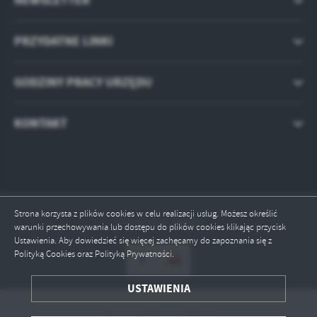
NEWSLETTER
PRZYDATNE LINKI
GODZINY PRACY URZĘDU
KONTAKT
Strona korzysta z plików cookies w celu realizacji usług. Możesz określić
Odwiedzin: 396550
warunki przechowywania lub dostępu do plików cookies klikając przycisk
Ustawienia. Aby dowiedzieć się więcej zachęcamy do zapoznania się z
Polityką Cookies oraz Polityką Prywatności.
ZAPISZ WYBRANE
USTAWIENIA
ODRZUĆ WSZYSTKIE