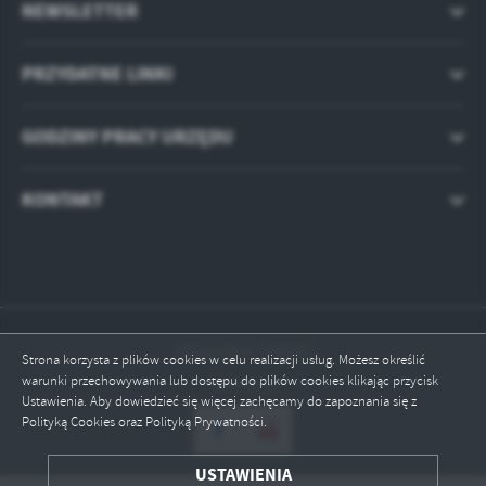
NEWSLETTER
PRZYDATNE LINKI
GODZINY PRACY URZĘDU
KONTAKT
Odwiedzin: 396843
Strona korzysta z plików cookies w celu realizacji usług. Możesz określić
warunki przechowywania lub dostępu do plików cookies klikając przycisk
Online: 6
Ustawienia. Aby dowiedzieć się więcej zachęcamy do zapoznania się z
Polityką Cookies oraz Polityką Prywatności.
ZAPISZ WYBRANE
USTAWIENIA