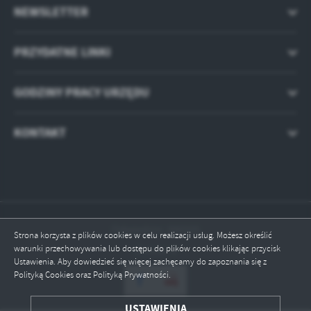
NEWSLETTER
PRZYDATNE LINKI
GODZINY PRACY URZĘDU
KONTAKT
Odwiedzin: 396505
Strona korzysta z plików cookies w celu realizacji usług. Możesz określić
warunki przechowywania lub dostępu do plików cookies klikając przycisk
Online: 4
Ustawienia. Aby dowiedzieć się więcej zachęcamy do zapoznania się z
Polityką Cookies oraz Polityką Prywatności.
ZAPISZ WYBRANE
USTAWIENIA