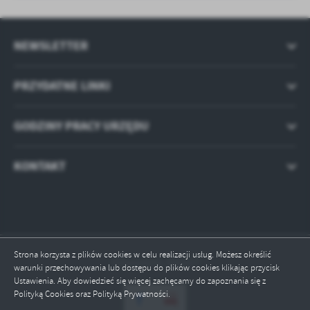
NEWSLETTER
PRZYDATNE LINKI
GODZINY PRACY URZĘDU
KONTAKT
Strona korzysta z plików cookies w celu realizacji usług. Możesz określić
Odwiedzin: 396427
warunki przechowywania lub dostępu do plików cookies klikając przycisk
Ustawienia. Aby dowiedzieć się więcej zachęcamy do zapoznania się z
Polityką Cookies oraz Polityką Prywatności.