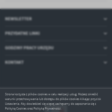
NEWSLETTER
PRZYDATNE LINKI
GODZINY PRACY URZĘDU
KONTAKT
Strona korzysta z plików cookies w celu realizacji usług. Możesz określić
Odwiedzin: 396630
warunki przechowywania lub dostępu do plików cookies klikając przycisk
Ustawienia. Aby dowiedzieć się więcej zachęcamy do zapoznania się z
Polityką Cookies oraz Polityką Prywatności.