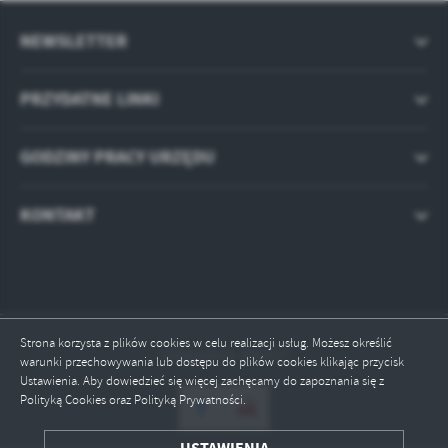
NEWSLETTER
PRZYDATNE LINKI
GODZINY PRACY URZĘDU
KONTAKT
Strona korzysta z plików cookies w celu realizacji usług. Możesz określić
Odwiedzin: 396417
warunki przechowywania lub dostępu do plików cookies klikając przycisk
Ustawienia. Aby dowiedzieć się więcej zachęcamy do zapoznania się z
Polityką Cookies oraz Polityką Prywatności.
ZAPISZ WYBRANE