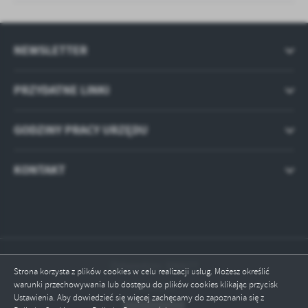
NEWSLETTER
PRZYDATNE LINKI
GODZINY PRACY URZĘDU
KONTAKT
Odwiedzin: 396677
Strona korzysta z plików cookies w celu realizacji usług. Możesz określić
warunki przechowywania lub dostępu do plików cookies klikając przycisk
Online: 4
Ustawienia. Aby dowiedzieć się więcej zachęcamy do zapoznania się z